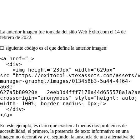
La anterior imagen fue tomada del sitio Web Éxito.com el 14 de
febrero de 2022.
El siguiente código es el que define la anterior imagen:
<a href=”…>
<div>
<img height="239px" width="629px"
src="https://exitocol.vtexassets.com/assets/
manager-graphql/images/013458b3-5a44-4f64-
a68e-
627a5b80920e___2eeb3d4fff7178a44d655578a1a2a
crossorigin="anonymous" style="height: auto;
width: 100%; border-radius: 0px;">
</div>
</a>
En este ejemplo, es claro que existen al menos dos problemas de
accesibilidad, el primero, la presencia de texto informativo en una
imagen no decorativa y el segundo, la ausencia de una alternativa de