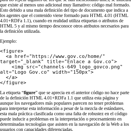
que existe al menos uno adicional muy llamativo: código mal formado.
Esto debido a una mala definición del tipo de documento que indica a
los agentes que el contenido viene formado para HTML 4.01 (HTML
4.01+RDFa 1.1), cuando en realidad utiliza etiquetas o atributos de
HTML 5 y al mismo tiempo desconoce otros atributos necesarios para
la definición utilizada.
Ejemplo:
<figure>
<a href="https://www.gov.co/home/"
target="_blank" title="Enlace a Gov.co">
<img src="channels-649_logo_govco.png"
alt="Logo Gov.co" width="150px">
</a>
</figure>
La etiqueta “
figure
” que se aprecia en el anterior código no hace parte
de la definición HTML 4.01+RDFa 1.1 que utiliza esta página y
aunque los navegadores más populares parecen no tener problemas
para interpretar esta información a pesar de la mezcla de estándares,
esta mala práctica clasificada como una falta de robustez en el código
puede inducir a problemas en la interpretación o procesamiento en
determinadas tecnologías que asisten en la navegación de la Web a los
usuarios con capacidades diferenciadas.