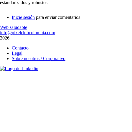
estandarizados y robustos.
Inicie sesión
para enviar comentarios
Web saludable
info@pixelclubcolombia.com
2026
Menú
Contacto
del
Legal
pie
Sobre nosotros / Corporativo