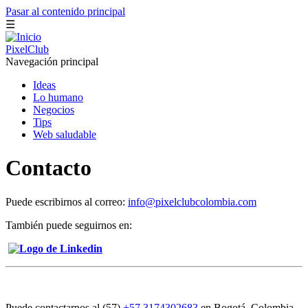
Pasar al contenido principal
☰
PixelClub
Navegación principal
Ideas
Lo humano
Negocios
Tips
Web saludable
Contacto
Puede escribirnos al correo:
info@pixelclubcolombia.com
También puede seguirnos en:
Puede contactarnos al (57)
+57 3174302683
en Bogotá, Colombia