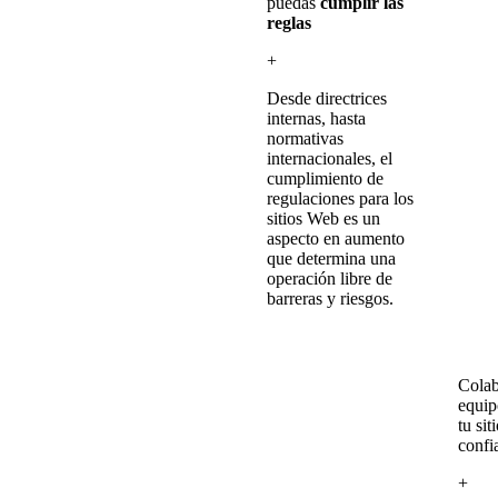
puedas
cumplir las
reglas
+
Desde directrices
internas, hasta
normativas
internacionales, el
cumplimiento de
regulaciones para los
sitios Web es un
aspecto en aumento
que determina una
operación libre de
barreras y riesgos.
Colab
equip
tu si
confi
+