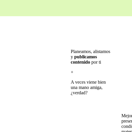
Planeamos, alistamos
y
publicamos
contenido
por ti
+
A veces viene bien
una mano amiga,
¿verdad?
Mejor
prese
condi
mater