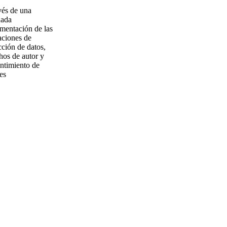
vés de una
uada
mentación de las
aciones de
cción de datos,
hos de autor y
ntimiento de
es