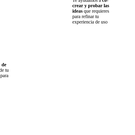
Te ayudamos a
co-
crear y probar las
ideas
que requieres
para refinar tu
experiencia de uso
o de
de tu
 para