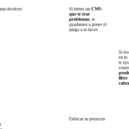
mas técnicos
Si tienes un
CMS
que te trae
problemas
, te
ayudamos a poner el
juego a tu favor
Si lo
en tu 
te ay
conso
produ
libre
cabe
Enfocar tu proyecto
n