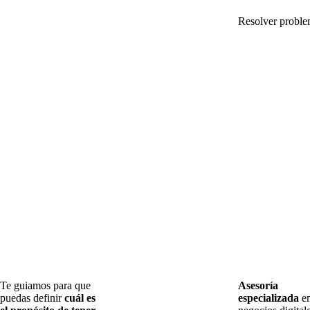
Resolver proble
Te guiamos para que
Asesoría
puedas definir
cuál es
especializada
e