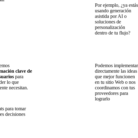
Por ejemplo, ¿ya estás
usando generación
asistida por AI o
soluciones de
personalización
dentro de tu flujo?
aemos
Podemos implementar
mación clave de
directamente las ideas
suarios
para
que mejor funcionen
der lo que
en tu sitio Web o nos
ente necesitan.
coordinamos con tus
proveedores para
lograrlo
hts para tomar
es decisiones