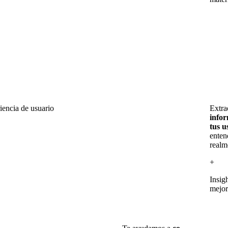
iencia de usuario
Extr
infor
tus u
enten
realm
+
Insig
mejor