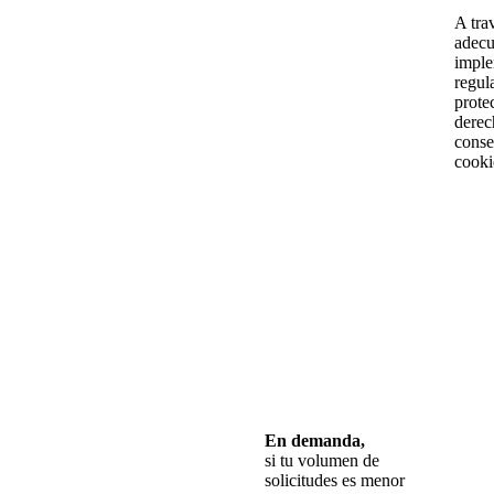
A tra
adec
imple
regul
prote
derec
conse
cooki
En demanda,
si tu volumen de
solicitudes es menor