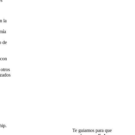
es
n la
mía
o de
 con
 otros
izados
Te guiamos para que