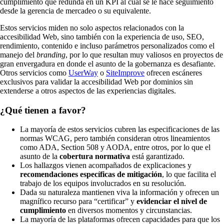
cumplimiento que redunda en un KPI al cual se le hace seguimiento
desde la gerencia de mercadeo o su equivalente.
Estos servicios miden no solo aspectos relacionados con la
accesibilidad Web, sino también con la experiencia de uso, SEO,
rendimiento, contenido e incluso parámetros personalizados como el
manejo del
branding
, por lo que resultan muy valiosos en proyectos de
gran envergadura en donde el asunto de la gobernanza es desafiante.
Otros servicios como
UserWay
o
SiteImprove
ofrecen escáneres
exclusivos para validar la accesibilidad Web por dominios sin
extenderse a otros aspectos de las experiencias digitales.
¿Qué tienen a favor?
La mayoría de estos servicios cubren las especificaciones de las
normas WCAG, pero también consideran otros lineamientos
como ADA, Section 508 y AODA, entre otros, por lo que el
asunto de la
cobertura normativa
está garantizado.
Los hallazgos vienen acompañados de explicaciones y
recomendaciones específicas de mitigación
, lo que facilita el
trabajo de los equipos involucrados en su resolución.
Dada su naturaleza mantienen viva la información y ofrecen un
magnífico recurso para “certificar” y
evidenciar el nivel de
cumplimiento
en diversos momentos y circunstancias.
La mayoría de las plataformas ofrecen capacidades para que los