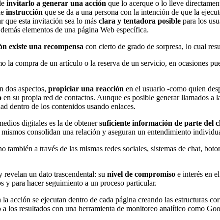
ble
invitarlo a generar una acción
que lo acerque o lo lleve directamen
de
instrucción
que se da a una persona con la intención de que la ejec
ar que esta invitación sea lo más
clara y tentadora posible
para los usu
os demás elementos de una página Web específica.
ión existe una recompensa
con cierto de grado de sorpresa, lo cual re
 la compra de un artículo o la reserva de un servicio, en ocasiones pue
en dos aspectos,
propiciar una reacción
en el usuario -como quien desp
o
en su propia red de contactos. Aunque es posible generar llamados a la
lidad dentro de los contenidos usando enlaces.
medios digitales es la de obtener
suficiente información de parte del c
sí mismos consolidan una relación y aseguran un entendimiento individua
ino también a través de las mismas redes sociales, sistemas de chat, b
 y revelan un dato trascendental: su
nivel de compromiso
e interés en e
os y para hacer seguimiento a un proceso particular.
 la acción se ejecutan dentro de cada página creando las estructuras co
 a los resultados con una herramienta de monitoreo analítico como Goo