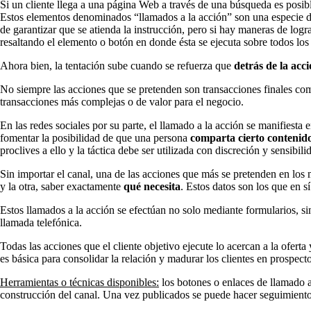
Si un cliente llega a una página Web a través de una búsqueda es posi
Estos elementos denominados “llamados a la acción” son una especie 
de garantizar que se atienda la instrucción, pero si hay maneras de logr
resaltando el elemento o botón en donde ésta se ejecuta sobre todos l
Ahora bien, la tentación sube cuando se refuerza que
detrás de la acc
No siempre las acciones que se pretenden son transacciones finales como
transacciones más complejas o de valor para el negocio.
En las redes sociales por su parte, el llamado a la acción se manifiesta 
fomentar la posibilidad de que una persona
comparta cierto contenid
proclives a ello y la táctica debe ser utilizada con discreción y sensibi
Sin importar el canal, una de las acciones que más se pretenden en los 
y la otra, saber exactamente
qué necesita
. Estos datos son los que en 
Estos llamados a la acción se efectúan no solo mediante formularios, s
llamada telefónica.
Todas las acciones que el cliente objetivo ejecute lo acercan a la oferta
es básica para consolidar la relación y madurar los clientes en prospect
Herramientas o técnicas disponibles:
los botones o enlaces de llamado a
construcción del canal. Una vez publicados se puede hacer seguimiento