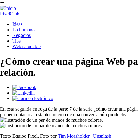
Pasar
☰
al
contenido
PixelClub
principal
Navegación
Ideas
principal
Lo humano
Negocios
Tips
Web saludable
¿Cómo crear una página Web para
relación.
En esta segunda entrega de la parte 7 de la serie ¿cómo crear una págin
primer contacto al establecimiento de una conversación productiva.
Texto Equipo Pixel,
Foto por
Tim Mossholder
|
Unsplash