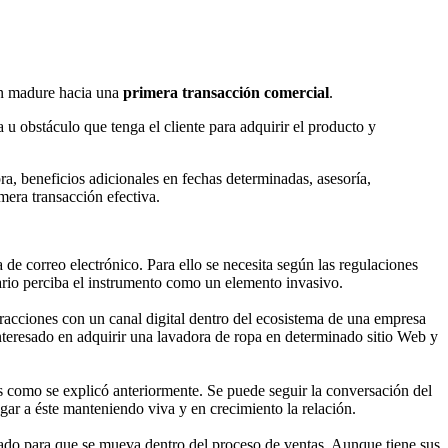
ión madure hacia una
primera transacción comercial
.
u obstáculo que tenga el cliente para adquirir el producto y
a, beneficios adicionales en fechas determinadas, asesoría,
mera transacción efectiva.
a de correo electrónico. Para ello se necesita según las regulaciones
uario perciba el instrumento como un elemento invasivo.
racciones con un canal digital dentro del ecosistema de una empresa
interesado en adquirir una lavadora de ropa en determinado sitio Web y
les como se explicó anteriormente. Se puede seguir la conversación del
gar a éste manteniendo viva y en crecimiento la relación.
lizado para que se mueva dentro del proceso de ventas. Aunque tiene sus