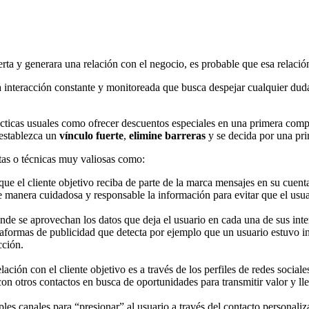
oferta y generara una relación con el negocio, es probable que esa relac
interacción constante y monitoreada que busca despejar cualquier duda 
ácticas usuales como ofrecer descuentos especiales en una primera compr
 establezca un
vínculo fuerte
,
elimine barreras
y se decida por una pri
ntas o técnicas muy valiosas como:
 que el cliente objetivo reciba de parte de la marca mensajes en su cuent
r de manera cuidadosa y responsable la información para evitar que el us
nde se aprovechan los datos que deja el usuario en cada una de sus inte
ataformas de publicidad que detecta por ejemplo que un usuario estuvo 
cción.
lación con el cliente objetivo es a través de los perfiles de redes socia
on otros contactos en busca de oportunidades para transmitir valor y lle
tiples canales para “presionar” al usuario a través del contacto persona