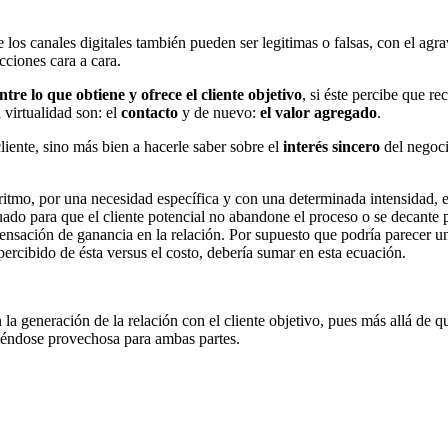
e los canales digitales también pueden ser legitimas o falsas, con el agr
cciones cara a cara.
tre lo que obtiene y ofrece el cliente objetivo
, si éste percibe que r
 virtualidad son: el
contacto
y de nuevo:
el valor agregado
.
cliente, sino más bien a hacerle saber sobre el
interés sincero
del negoci
tmo, por una necesidad específica y con una determinada intensidad, es
cuado para que el cliente potencial no abandone el proceso o se decante 
nsación de ganancia en la relación. Por supuesto que podría parecer un
percibido de ésta versus el costo, debería sumar en esta ecuación.
 la generación de la relación con el cliente objetivo, pues más allá de 
viéndose provechosa para ambas partes.